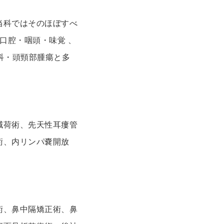
当科ではそのほぼすべ
口腔・咽頭・味覚 、
外科・頭頸部腫瘍と多
減荷術、先天性耳瘻管
術、内リンパ嚢開放
術、鼻中隔矯正術、鼻