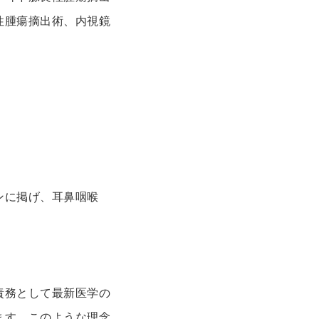
性腫瘍摘出術、内視鏡
ンに掲げ、耳鼻咽喉
責務として最新医学の
ます。このような理念