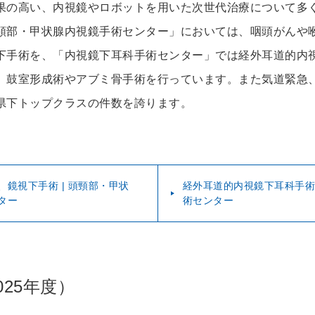
果の高い、内視鏡やロボットを用いた次世代治療について多
頸部・甲状腺内視鏡手術センター」においては、咽頭がんや
下手術を、「内視鏡下耳科手術センター」では経外耳道的内
、鼓室形成術やアブミ骨手術を行っています。また気道緊急
県下トップクラスの件数を誇ります。
鏡視下手術 | 頭頸部・甲状
経外耳道的内視鏡下耳科手術 
ター
術センター
025年度）