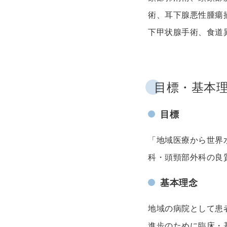
術、耳下腺悪性腫瘍
下甲状腺手術、食道
目標・基本
目標
「地域医療から世界
科・頭頸部外科の良
基本理念
地域の病院として患
進歩のために臨床・