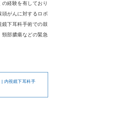
くの経験を有しており
喉頭がんに対するロボ
視鏡下耳科手術での鼓
、頸部膿瘍などの緊急
| 内視鏡下耳科手