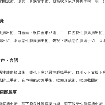
管開放術、涙嚢・鼻涙管手術、眼窩吹き抜け骨折手術、顎・
覚
桃摘出術、口蓋垂・軟口蓋形成術、舌・口腔良性腫瘍摘出術
摘出術、咽頭悪性腫瘍摘出術、鏡視下咽頭悪性腫瘍手術、ロ
音声・言語
悪性腫瘍摘出術、鏡視下喉頭悪性腫瘍手術、ロボット支援下
嚥防止手術、音声機能改善手術、喉頭形成術、喉頭截開術
頸部腫瘍
腫瘍摘出術、顎下腺良性腫瘍摘出術、顎下腺悪性腫瘍摘出術