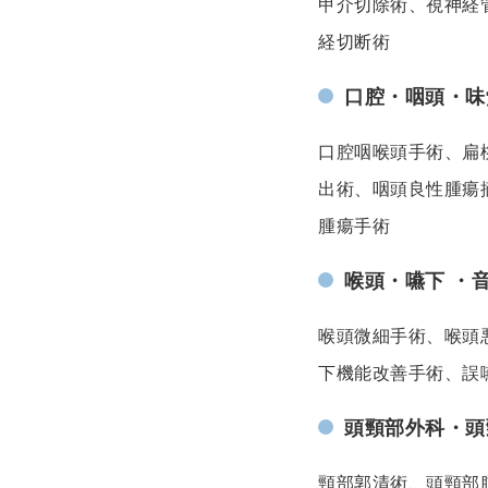
甲介切除術、視神経
経切断術
口腔・咽頭・味
口腔咽喉頭手術、扁
出術、咽頭良性腫瘍
腫瘍手術
喉頭・嚥下 ・
喉頭微細手術、喉頭
下機能改善手術、誤
頭頸部外科・頭
頸部郭清術、頭頸部