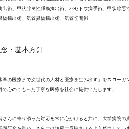
摘出術、甲状腺良性腫瘍摘出術、バセドウ病手術、甲状腺悪
異物摘出術、気管異物摘出術、気管切開術
理念・基本方針
水準の医療まで次世代の人材と医療を生み出す」をスローガ
質で心のこもった丁寧な医療を社会に提供いたします。
者さんに寄り添った対応を常に心がけると共に、大学病院の
基礎研究を重ね、さらには診療に反映させるよう努力してい