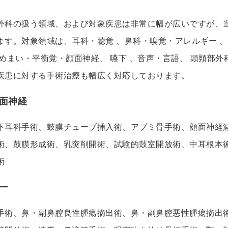
外科の扱う領域、および対象疾患は非常に幅が広いですが、
ます。対象領域は、耳科・聴覚 、鼻科・嗅覚・アレルギー 、
めまい・平衡覚・顔面神経、 嚥下 、音声・言語、 頭頸部
疾患に対する手術治療も幅広く対応しております。
面神経
下耳科手術、鼓膜チューブ挿入術、アブミ骨手術、顔面神経
術、鼓膜形成術、乳突削開術、試験的鼓室開放術、中耳根本
術
ー
手術、鼻・副鼻腔良性腫瘍摘出術、鼻・副鼻腔悪性腫瘍摘出