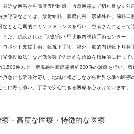
、身近な疾患から高度専門医療、救急疾患まで切れ目なく対
時無呼吸などでは、放射線科、腫瘍内科、形成外科、歯科口
科などと定期的にカンファランスを行い、患者さんにとって
。また、併設された「頭頸部・甲状腺内視鏡手術センター」
、ロボット支援手術、鏡視下手術、経外耳道的内視鏡下耳科
（光免疫療法）など低侵襲で先進的な治療を積極的に行って
1,500件以上、新規悪性腫瘍患者約200件の診療を行い、
の救急にも常時対応し、地域に根ざしながら世界水準の医療
とりに寄り添い、丁寧で安心できる医療を心がけています。
治療・高度な医療・特徴的な医療