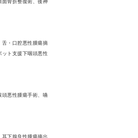
顔面骨折整復術、後神
、舌・口腔悪性腫瘍摘
ボット支援下咽頭悪性
喉頭悪性腫瘍手術、嚥
、耳下腺良性腫瘍摘出