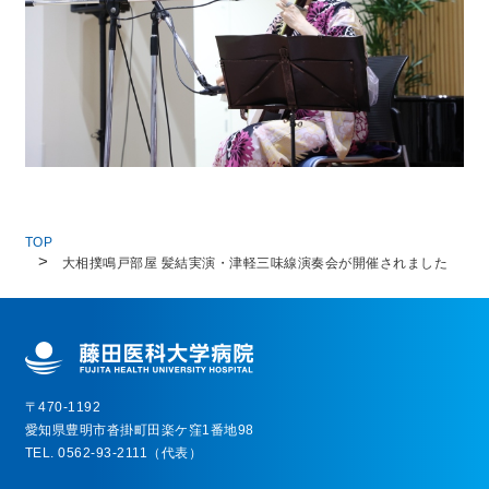
TOP
大相撲鳴戸部屋 髪結実演・津軽三味線演奏会が開催されました
〒470-1192
愛知県豊明市沓掛町田楽ケ窪1番地98
TEL. 0562-93-2111（代表）