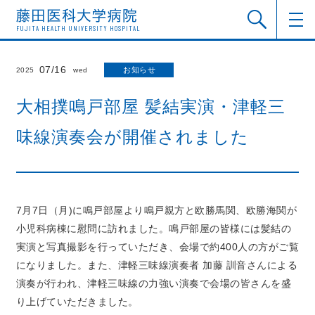
FUJITA HEALTH UNIVERSITY HOSPITAL
07/16
お知らせ
2025
wed
大相撲鳴戸部屋 髪結実演・津軽三
味線演奏会が開催されました
7月7日（月)に鳴戸部屋より鳴戸親方と欧勝馬関、欧勝海関が
小児科病棟に慰問に訪れました。鳴戸部屋の皆様には髪結の
実演と写真撮影を行っていただき、会場で約400人の方がご覧
になりました。また、津軽三味線演奏者 加藤 訓音さんによる
演奏が行われ、津軽三味線の力強い演奏で会場の皆さんを盛
り上げていただきました。