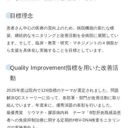
目標理念
患者さん中心の医療の質向上のため、病院機能の新たな構
築、継続的なモニタリングと改善活動を全病院に展開してい
ます。そして、臨床・教育・研究・マネジメントの４側面か
ら支援を具体化し実施することを目標としています。
Quality Improvement指標を用いた改善活
動
2025年度は院内で126指標のテーマが選定されました。問題
解決QCストーリーに沿って、各部署・部門が改善活動に取り
組んでいます。年度末に、優秀演題の表彰を行いました。
最優秀賞 リウマチ・膠原病内科 テーマ「B型肝炎既感染患
者への免疫抑制治療に関する定期的HBV-DNA検査モニタリン
グの実施率向上」、