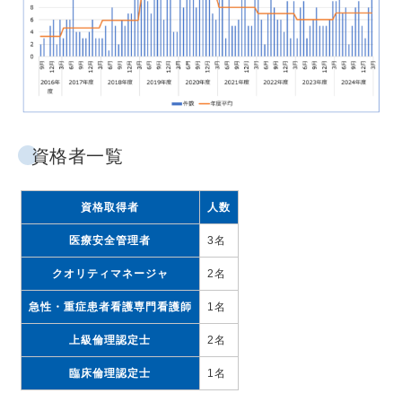
資格者一覧
資格取得者
人数
医療安全管理者
3名
クオリティマネージャ
2名
急性・重症患者看護専門看護師
1名
上級倫理認定士
2名
臨床倫理認定士
1名